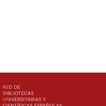
RE
D DE
BI
BLIOTECAS
UN
IVERSITARIAS Y
CIENTÍFICAS ESPAÑOLAS