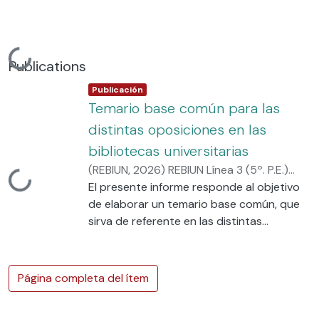
Cargando...
Publications
Item type:
,
Publicación
Temario base común para las
distintas oposiciones en las
bibliotecas universitarias
(
REBIUN
,
2026
)
REBIUN Línea 3 (5º. P.E.)
Cargando...
Ámbito 1 Modelos de organización de los
El presente informe responde al objetivo
equipos de trabajo
de elaborar un temario base común, que
sirva de referente en las distintas
convocatorias de oposiciones en las
universidades españolas.
Este objetivo se enmarca en la Línea 3
Página completa del ítem
(Equipos y capacitación profesional) del
vigente Plan Estratégico de Rebiun, 2024-