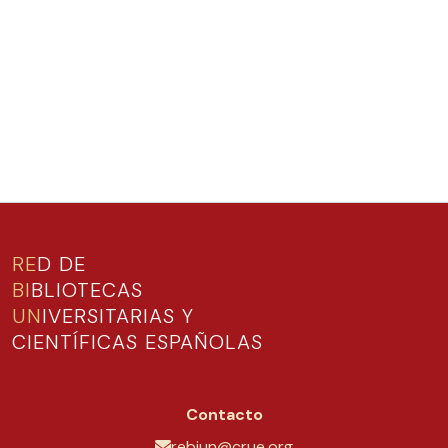
RE
D DE
BI
BLIOTECAS
UN
IVERSITARIAS Y
CIENTÍFICAS ESPAÑOLAS
Contacto
rebiun@crue.org