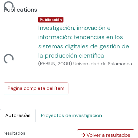
ndo...
Publications
Item type:
,
Publicación
Investigación, innovación e
información: tendencias en los
sistemas digitales de gestión de
la producción científica
ndo...
(
REBIUN
,
2009
)
Universidad de Salamanca
Página completa del ítem
Autores/as
Proyectos de investigación
resultados
Volver a resultados