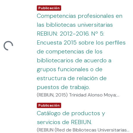
usuarios, en el personal de biblioteca, en la
Item type:
,
Publicación
sociedad y a los resultados clave;
Competencias profesionales en
entendiendo que será cada biblioteca
las bibliotecas universitarias
quien debe fijar
REBIUN: 2012-2016. Nº 5:
sus propios objetivos en función de la
política y estrategia de la institución a la
Encuesta 2015 sobre los perfiles
ndo...
que
de competencias de los
pertenece, de su propia política, de sus
bibliotecarios de acuerdo a
recursos (económicos, humanos,
grupos funcionales o de
colección,
equipamiento, etc.), de sus alianzas, de
estructura de relación de
sus compromisos con el usuarios, del
puestos de trabajo.
benchmarking, etc.
(
REBIUN
,
2015
)
Trinidad Alonso Moya
;
REBIUN Línea 4 (3er. P.E.) Calidad en las
Item type:
,
Publicación
Bibliotecas Universitarias
Catálogo de productos y
servicios de REBIUN.
(
REBIUN (Red de Bibliotecas Universitarias