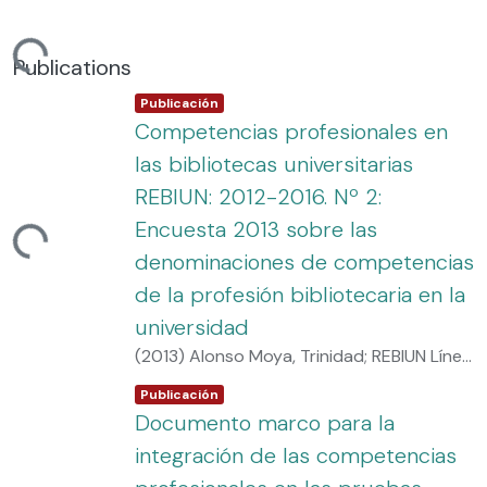
ndo...
Publications
Item type:
,
Publicación
Competencias profesionales en
las bibliotecas universitarias
REBIUN: 2012-2016. Nº 2:
Encuesta 2013 sobre las
ndo...
denominaciones de competencias
de la profesión bibliotecaria en la
universidad
(
2013
)
Alonso Moya, Trinidad
;
REBIUN Línea
4 (3er. P.E.) Calidad en las Bibliotecas
Item type:
,
Publicación
Universitarias
Documento marco para la
integración de las competencias