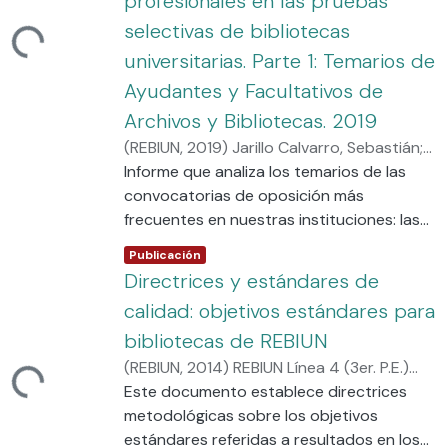
profesionales en las pruebas
selectivas de bibliotecas
ndo...
universitarias. Parte 1: Temarios de
Ayudantes y Facultativos de
Archivos y Bibliotecas. 2019
(
REBIUN
,
2019
)
Jarillo Calvarro, Sebastián
;
Moya Alonso, Trinidad
Informe que analiza los temarios de las
;
REBIUN Línea 4 (3er.
P.E.) Calidad en las Bibliotecas
convocatorias de oposición más
Universitarias
frecuentes en nuestras instituciones: las
promociones internas a la Escala de
Item type:
,
Publicación
Facultativosde Bibliotecas y las
Directrices y estándares de
oposiciones libres a la Escala de
calidad: objetivos estándares para
Ayudantes de Bibliotecas.
bibliotecas de REBIUN
(
REBIUN
,
2014
)
REBIUN Línea 4 (3er. P.E.)
ndo...
Calidad en las Bibliotecas Universitarias
Este documento establece directrices
metodológicas sobre los objetivos
estándares referidas a resultados en los