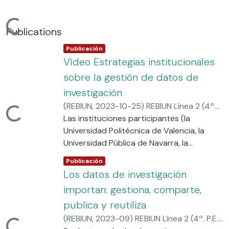
Cargando...
Publications
Item type:
,
Publicación
Vídeo Estrategias institucionales
sobre la gestión de datos de
investigación
(
REBIUN
,
2023-10-25
)
REBIUN Línea 2 (4º.
Cargando...
P.E.) Objetivo General 1: Acceso Abierto
Las instituciones participantes (la
Universidad Politécnica de Valencia, la
Universidad Pública de Navarra, la
Universidad de Alcalá, la Universidad Pablo
Item type:
,
Publicación
Olavide y el CSIC) exponen sus estrategias
Los datos de investigación
y buenas prácticas en la gestión de los
importan: gestiona, comparte,
datos de investigación, como son: el
publica y reutiliza
registro de datos de investigación en el
CRIS institucional, la formación, el
(
REBIUN
,
2023-09
)
REBIUN Línea 2 (4º. P.E.)
asesoramiento y el apoyo de las