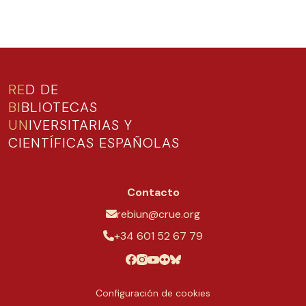
RE
D DE
BI
BLIOTECAS
UN
IVERSITARIAS Y
CIENTÍFICAS ESPAÑOLAS
Contacto
rebiun@crue.org
+34 601 52 67 79
Configuración de cookies