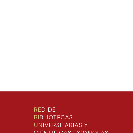
RE
D DE
BI
BLIOTECAS
UN
IVERSITARIAS Y
CIENTÍFICAS ESPAÑOLAS