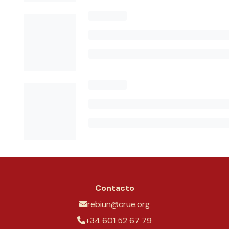
Contacto
rebiun@crue.org
+34 601 52 67 79