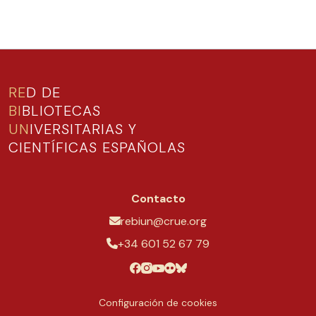
RE
D DE
BI
BLIOTECAS
UN
IVERSITARIAS Y
CIENTÍFICAS ESPAÑOLAS
Contacto
rebiun@crue.org
+34 601 52 67 79
Configuración de cookies