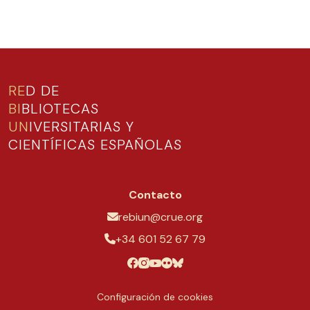
RE
D DE
BI
BLIOTECAS
UN
IVERSITARIAS Y
CIENTÍFICAS ESPAÑOLAS
Contacto
rebiun@crue.org
+34 601 52 67 79
Configuración de cookies