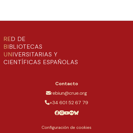
RE
D DE
BI
BLIOTECAS
UN
IVERSITARIAS Y
CIENTÍFICAS ESPAÑOLAS
Contacto
rebiun@crue.org
+34 601 52 67 79
Configuración de cookies