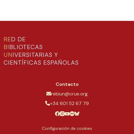
RE
D DE
BI
BLIOTECAS
UN
IVERSITARIAS Y
CIENTÍFICAS ESPAÑOLAS
Contacto
rebiun@crue.org
+34 601 52 67 79
Configuración de cookies