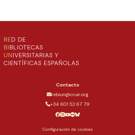
RE
D DE
BI
BLIOTECAS
UN
IVERSITARIAS Y
CIENTÍFICAS ESPAÑOLAS
Contacto
rebiun@crue.org
+34 601 52 67 79
Configuración de cookies