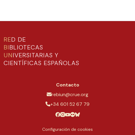
RE
D DE
BI
BLIOTECAS
UN
IVERSITARIAS Y
CIENTÍFICAS ESPAÑOLAS
Contacto
rebiun@crue.org
+34 601 52 67 79
Configuración de cookies