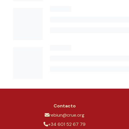
Contacto
rebiun@crue.org
+34 601 52 67 79