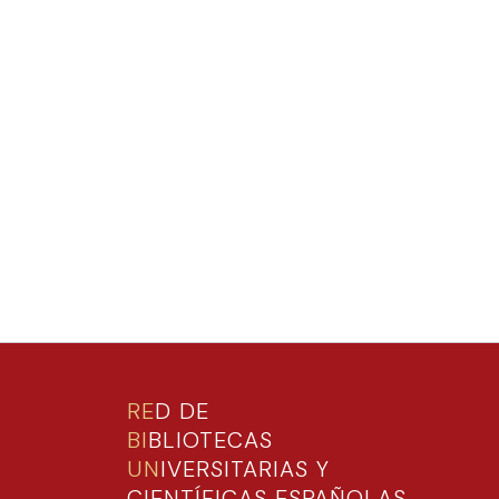
RE
D DE
BI
BLIOTECAS
UN
IVERSITARIAS Y
CIENTÍFICAS ESPAÑOLAS