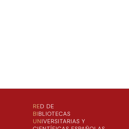
RE
D DE
BI
BLIOTECAS
UN
IVERSITARIAS Y
CIENTÍFICAS ESPAÑOLAS