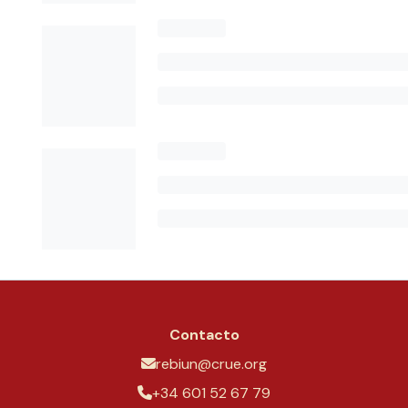
Contacto
rebiun@crue.org
+34 601 52 67 79