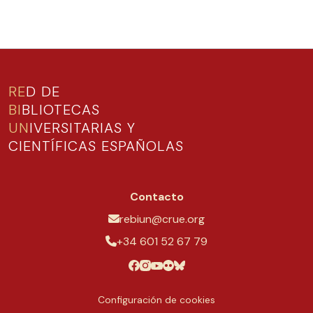
RE
D DE
BI
BLIOTECAS
UN
IVERSITARIAS Y
CIENTÍFICAS ESPAÑOLAS
Contacto
rebiun@crue.org
+34 601 52 67 79
Configuración de cookies