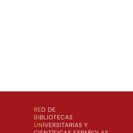
RE
D DE
BI
BLIOTECAS
UN
IVERSITARIAS Y
CIENTÍFICAS ESPAÑOLAS