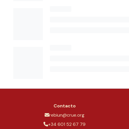
Contacto
rebiun@crue.org
+34 601 52 67 79