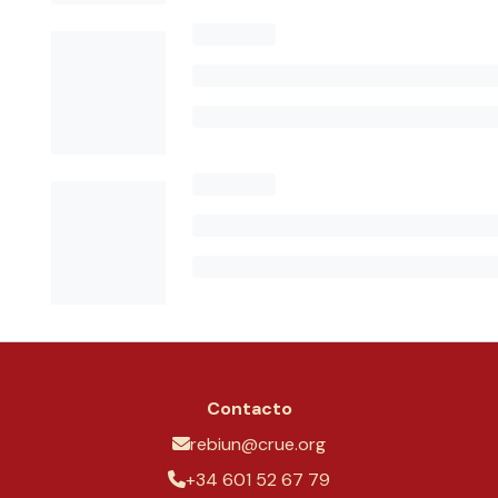
Contacto
rebiun@crue.org
+34 601 52 67 79