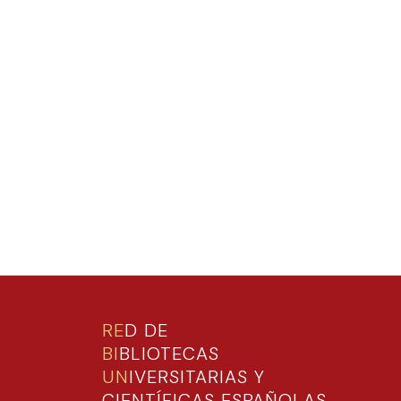
RE
D DE
BI
BLIOTECAS
UN
IVERSITARIAS Y
CIENTÍFICAS ESPAÑOLAS