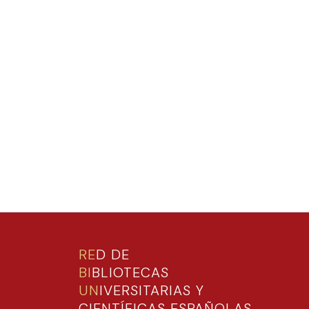
RE
D DE
BI
BLIOTECAS
UN
IVERSITARIAS Y
CIENTÍFICAS ESPAÑOLAS