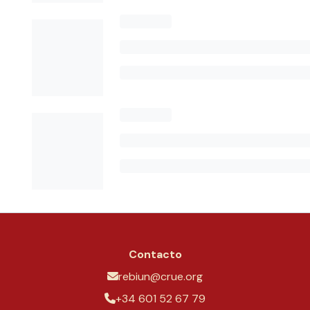
Contacto
rebiun@crue.org
+34 601 52 67 79