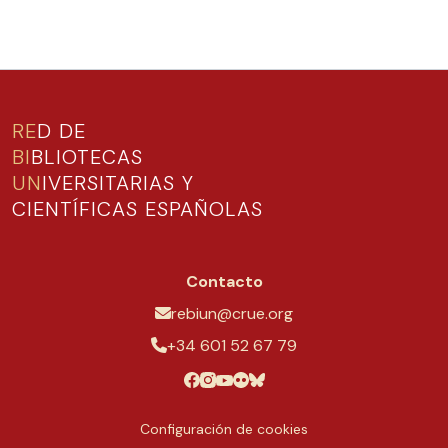
RE
D DE
BI
BLIOTECAS
UN
IVERSITARIAS Y
CIENTÍFICAS ESPAÑOLAS
Contacto
rebiun@crue.org
+34 601 52 67 79
Configuración de cookies