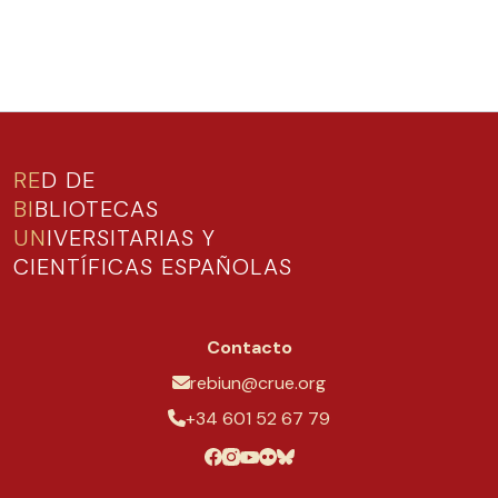
RE
D DE
BI
BLIOTECAS
UN
IVERSITARIAS Y
CIENTÍFICAS ESPAÑOLAS
Contacto
rebiun@crue.org
+34 601 52 67 79