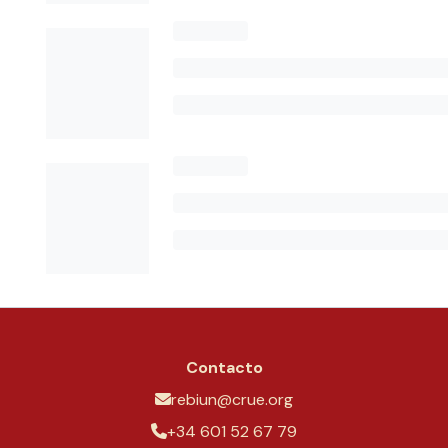
Contacto
rebiun@crue.org
+34 601 52 67 79