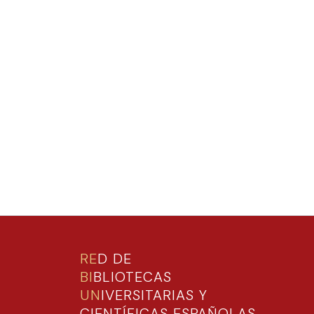
RE
D DE
BI
BLIOTECAS
UN
IVERSITARIAS Y
CIENTÍFICAS ESPAÑOLAS