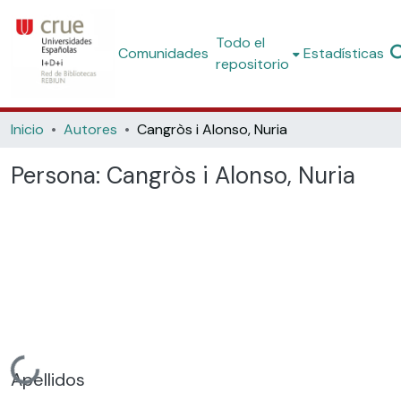
Todo el
Comunidades
Estadísticas
repositorio
Inicio
Autores
Cangròs i Alonso, Nuria
Persona:
Cangròs i Alonso, Nuria
Cargando...
Apellidos