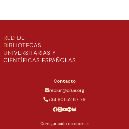
RE
D DE
BI
BLIOTECAS
UN
IVERSITARIAS Y
CIENTÍFICAS ESPAÑOLAS
Contacto
rebiun@crue.org
+34 601 52 67 79
Configuración de cookies