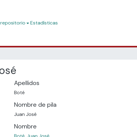
 repositorio
Estadísticas
José
Apellidos
Boté
Nombre de pila
Juan José
Nombre
Boté, Juan José