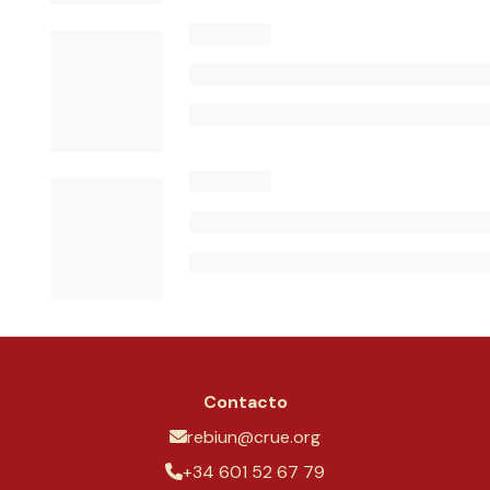
Contacto
rebiun@crue.org
+34 601 52 67 79