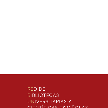
RE
D DE
BI
BLIOTECAS
UN
IVERSITARIAS Y
CIENTÍFICAS ESPAÑOLAS