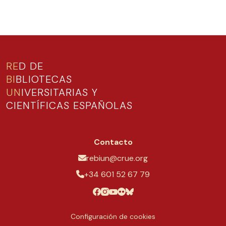
RE
D DE
BI
BLIOTECAS
UN
IVERSITARIAS Y
CIENTÍFICAS ESPAÑOLAS
Contacto
rebiun@crue.org
+34 601 52 67 79
Configuración de cookies