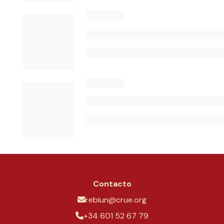
Contacto
rebiun@crue.org
+34 601 52 67 79