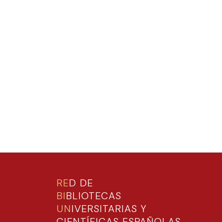
RE
D DE
BI
BLIOTECAS
UN
IVERSITARIAS Y
CIENTÍFICAS ESPAÑOLAS