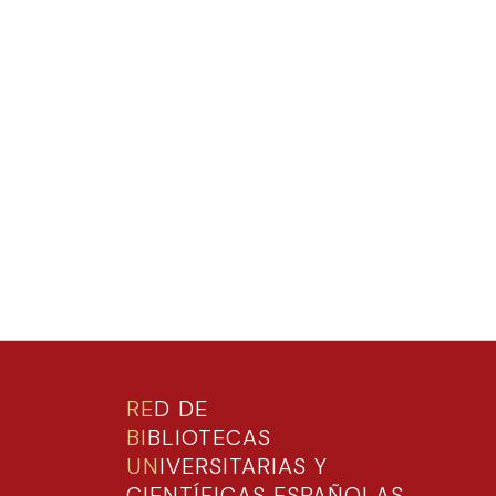
RE
D DE
BI
BLIOTECAS
UN
IVERSITARIAS Y
CIENTÍFICAS ESPAÑOLAS