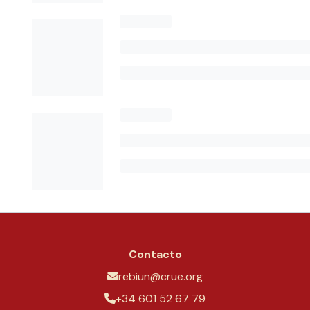
Contacto
rebiun@crue.org
+34 601 52 67 79