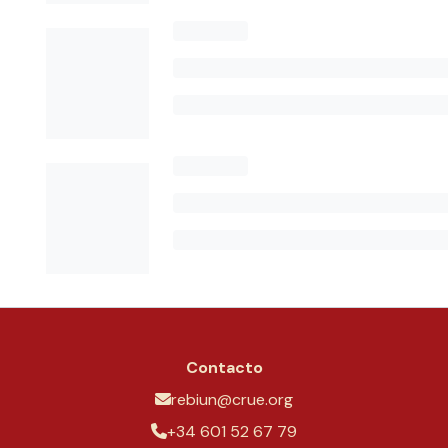
Contacto
rebiun@crue.org
+34 601 52 67 79