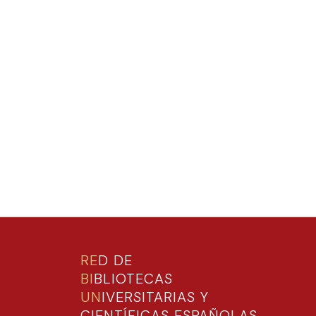
RE
D DE
BI
BLIOTECAS
UN
IVERSITARIAS Y
CIENTÍFICAS ESPAÑOLAS