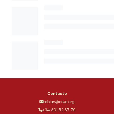
Contacto
rebiun@crue.org
+34 601 52 67 79