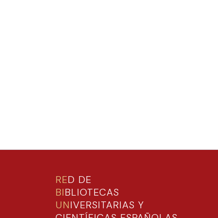
RE
D DE
BI
BLIOTECAS
UN
IVERSITARIAS Y
CIENTÍFICAS ESPAÑOLAS