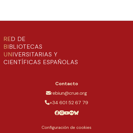
RE
D DE
BI
BLIOTECAS
UN
IVERSITARIAS Y
CIENTÍFICAS ESPAÑOLAS
Contacto
rebiun@crue.org
+34 601 52 67 79
Configuración de cookies