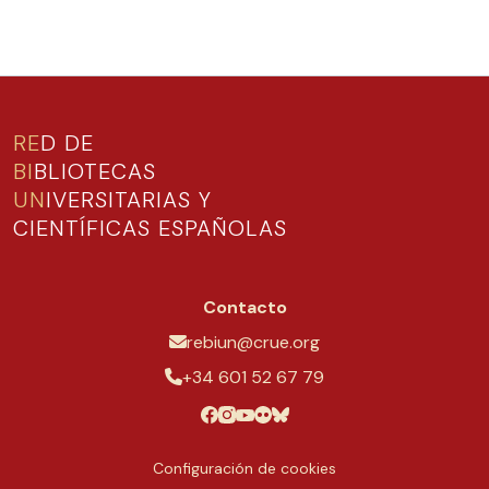
RE
D DE
BI
BLIOTECAS
UN
IVERSITARIAS Y
CIENTÍFICAS ESPAÑOLAS
Contacto
rebiun@crue.org
+34 601 52 67 79
Configuración de cookies