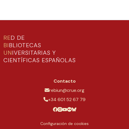
RE
D DE
BI
BLIOTECAS
UN
IVERSITARIAS Y
CIENTÍFICAS ESPAÑOLAS
Contacto
rebiun@crue.org
+34 601 52 67 79
Configuración de cookies