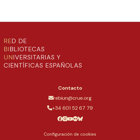
RE
D DE
BI
BLIOTECAS
UN
IVERSITARIAS Y
CIENTÍFICAS ESPAÑOLAS
Contacto
rebiun@crue.org
+34 601 52 67 79
Configuración de cookies