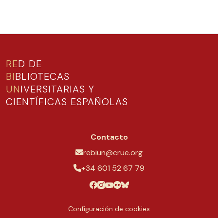
RE
D DE
BI
BLIOTECAS
UN
IVERSITARIAS Y
CIENTÍFICAS ESPAÑOLAS
Contacto
rebiun@crue.org
+34 601 52 67 79
Configuración de cookies