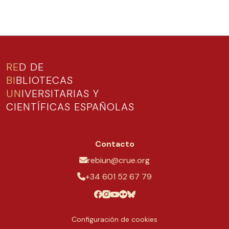
RE
D DE
BI
BLIOTECAS
UN
IVERSITARIAS Y
CIENTÍFICAS ESPAÑOLAS
Contacto
rebiun@crue.org
+34 601 52 67 79
Configuración de cookies