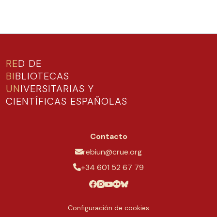
RE
D DE
BI
BLIOTECAS
UN
IVERSITARIAS Y
CIENTÍFICAS ESPAÑOLAS
Contacto
rebiun@crue.org
+34 601 52 67 79
Configuración de cookies