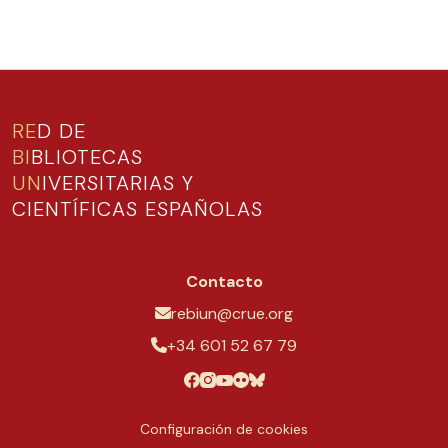
RE
D DE
BI
BLIOTECAS
UN
IVERSITARIAS Y
CIENTÍFICAS ESPAÑOLAS
Contacto
rebiun@crue.org
+34 601 52 67 79
Configuración de cookies