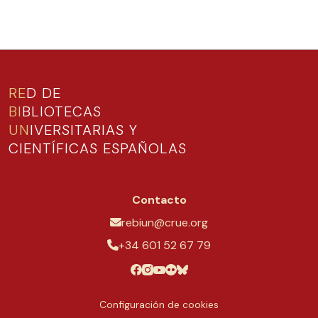
RE
D DE
BI
BLIOTECAS
UN
IVERSITARIAS Y
CIENTÍFICAS ESPAÑOLAS
Contacto
rebiun@crue.org
+34 601 52 67 79
Configuración de cookies