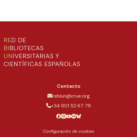
RE
D DE
BI
BLIOTECAS
UN
IVERSITARIAS Y
CIENTÍFICAS ESPAÑOLAS
Contacto
rebiun@crue.org
+34 601 52 67 79
Configuración de cookies