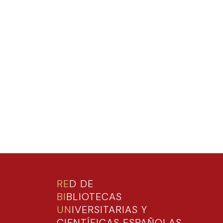
RE
D DE
BI
BLIOTECAS
UN
IVERSITARIAS Y
CIENTÍFICAS ESPAÑOLAS