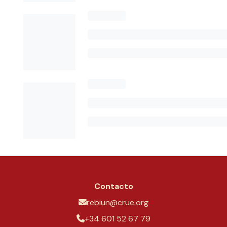
Contacto
rebiun@crue.org
+34 601 52 67 79