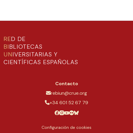
RE
D DE
BI
BLIOTECAS
UN
IVERSITARIAS Y
CIENTÍFICAS ESPAÑOLAS
Contacto
rebiun@crue.org
+34 601 52 67 79
Configuración de cookies