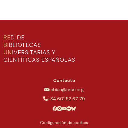
RE
D DE
BI
BLIOTECAS
UN
IVERSITARIAS Y
CIENTÍFICAS ESPAÑOLAS
Contacto
rebiun@crue.org
+34 601 52 67 79
Configuración de cookies