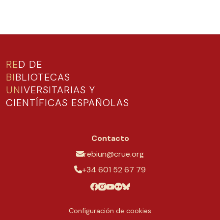
RE
D DE
BI
BLIOTECAS
UN
IVERSITARIAS Y
CIENTÍFICAS ESPAÑOLAS
Contacto
rebiun@crue.org
+34 601 52 67 79
Configuración de cookies