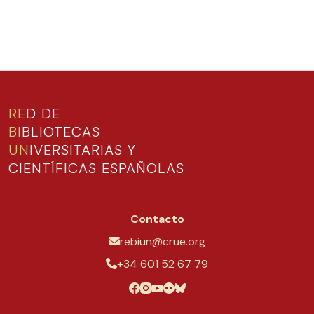
RE
D DE
BI
BLIOTECAS
UN
IVERSITARIAS Y
CIENTÍFICAS ESPAÑOLAS
Contacto
rebiun@crue.org
+34 601 52 67 79