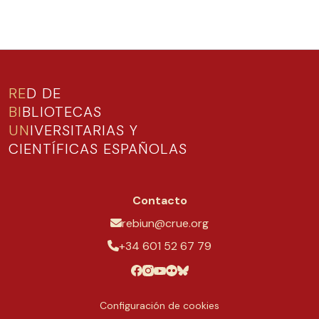
RE
D DE
BI
BLIOTECAS
UN
IVERSITARIAS Y
CIENTÍFICAS ESPAÑOLAS
Contacto
rebiun@crue.org
+34 601 52 67 79
Configuración de cookies