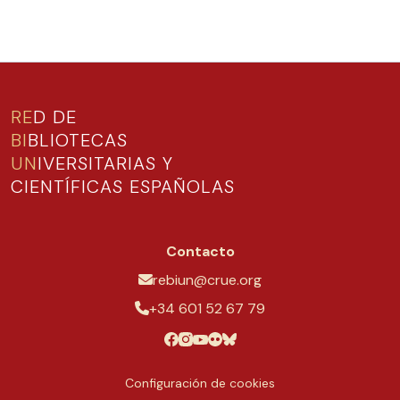
RE
D DE
BI
BLIOTECAS
UN
IVERSITARIAS Y
CIENTÍFICAS ESPAÑOLAS
Contacto
rebiun@crue.org
+34 601 52 67 79
Configuración de cookies