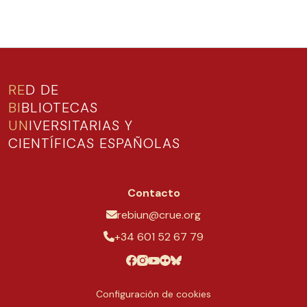
RE
D DE
BI
BLIOTECAS
UN
IVERSITARIAS Y
CIENTÍFICAS ESPAÑOLAS
Contacto
rebiun@crue.org
+34 601 52 67 79
Configuración de cookies