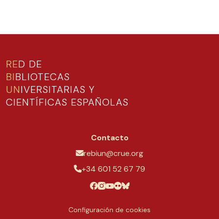
RE
D DE
BI
BLIOTECAS
UN
IVERSITARIAS Y
CIENTÍFICAS ESPAÑOLAS
Contacto
rebiun@crue.org
+34 601 52 67 79
Configuración de cookies