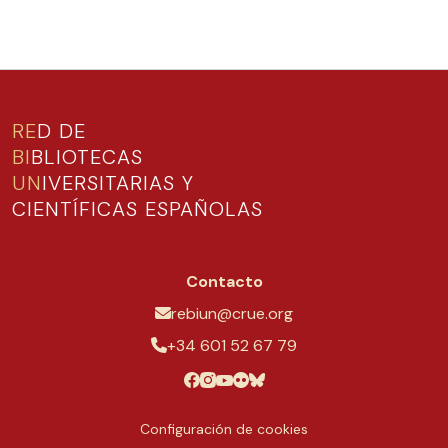
RE
D DE
BI
BLIOTECAS
UN
IVERSITARIAS Y
CIENTÍFICAS ESPAÑOLAS
Contacto
rebiun@crue.org
+34 601 52 67 79
Configuración de cookies