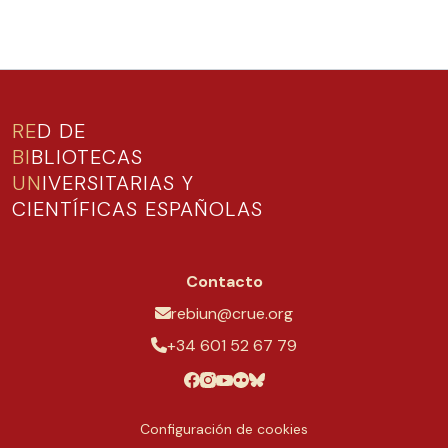
RE
D DE
BI
BLIOTECAS
UN
IVERSITARIAS Y
CIENTÍFICAS ESPAÑOLAS
Contacto
rebiun@crue.org
+34 601 52 67 79
Configuración de cookies