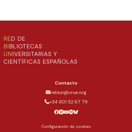
RE
D DE
BI
BLIOTECAS
UN
IVERSITARIAS Y
CIENTÍFICAS ESPAÑOLAS
Contacto
rebiun@crue.org
+34 601 52 67 79
Configuración de cookies